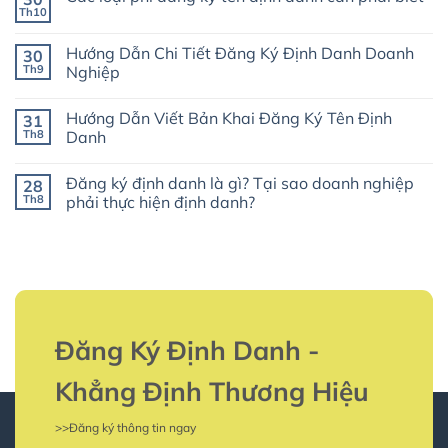
luận
Th10
Không
ở
có
Tất
bình
Cả
Hướng Dẫn Chi Tiết Đăng Ký Định Danh Doanh
30
luận
Thông
ở
Th9
Nghiệp
Tin
Các
Về
Không
loại
Mẫu
có
phí
Đăng
Hướng Dẫn Viết Bản Khai Đăng Ký Tên Định
31
bình
đăng
Ký
luận
ký
Th8
Danh
Tên
ở
tên
Định
Hướng
Không
định
Danh
Dẫn
có
danh
Đăng ký định danh là gì? Tại sao doanh nghiệp
28
Chi
bình
cần
Tiết
luận
phải
Th8
phải thực hiện định danh?
Đăng
ở
biết
Ký
Hướng
Không
Định
Dẫn
có
Danh
Viết
bình
Doanh
Bản
luận
Nghiệp
Khai
ở
Đăng
Đăng
Ký
ký
Tên
định
Định
danh
Danh
là
Đăng Ký Định Danh -
gì?
Tại
sao
Khẳng Định Thương Hiệu
doanh
nghiệp
phải
>>Đăng ký thông tin ngay
thực
hiện