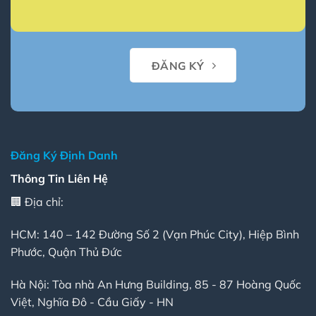
định
danh?
ĐĂNG KÝ
Đăng Ký Định Danh
Thông Tin Liên Hệ
🏢 Địa chỉ:
HCM: 140 – 142 Đường Số 2 (Vạn Phúc City), Hiệp Bình
Phước, Quận Thủ Đức
Hà Nội: Tòa nhà An Hưng Building, 85 - 87 Hoàng Quốc
Việt, Nghĩa Đô - Cầu Giấy - HN