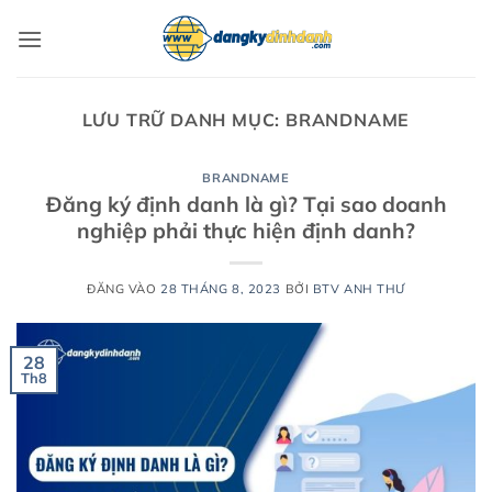
Bỏ
qua
nội
dung
LƯU TRỮ DANH MỤC:
BRANDNAME
BRANDNAME
Đăng ký định danh là gì? Tại sao doanh
nghiệp phải thực hiện định danh?
ĐĂNG VÀO
28 THÁNG 8, 2023
BỞI
BTV ANH THƯ
28
Th8