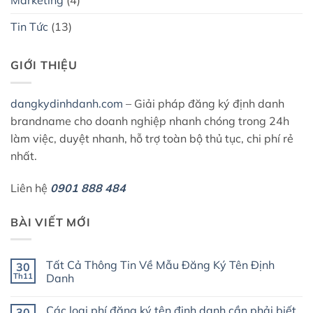
Marketing
(4)
Tin Tức
(13)
GIỚI THIỆU
dangkydinhdanh.com
– Giải pháp đăng ký định danh
brandname cho doanh nghiệp nhanh chóng trong 24h
làm việc, duyệt nhanh, hỗ trợ toàn bộ thủ tục, chi phí rẻ
nhất.
Liên hệ
0901 888 484
BÀI VIẾT MỚI
Tất Cả Thông Tin Về Mẫu Đăng Ký Tên Định
30
Th11
Danh
Không
có
Các loại phí đăng ký tên định danh cần phải biết
30
bình