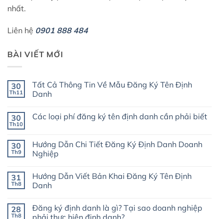
nhất.
Liên hệ
0901 888 484
BÀI VIẾT MỚI
Tất Cả Thông Tin Về Mẫu Đăng Ký Tên Định
30
Th11
Danh
Không
có
Các loại phí đăng ký tên định danh cần phải biết
30
bình
luận
Th10
Không
ở
có
Tất
bình
Cả
Hướng Dẫn Chi Tiết Đăng Ký Định Danh Doanh
30
luận
Thông
ở
Th9
Nghiệp
Tin
Các
Về
Không
loại
Mẫu
có
phí
Đăng
Hướng Dẫn Viết Bản Khai Đăng Ký Tên Định
31
bình
đăng
Ký
luận
ký
Th8
Danh
Tên
ở
tên
Định
Hướng
Không
định
Danh
Dẫn
có
danh
Đăng ký định danh là gì? Tại sao doanh nghiệp
28
Chi
bình
cần
Tiết
luận
phải
Th8
phải thực hiện định danh?