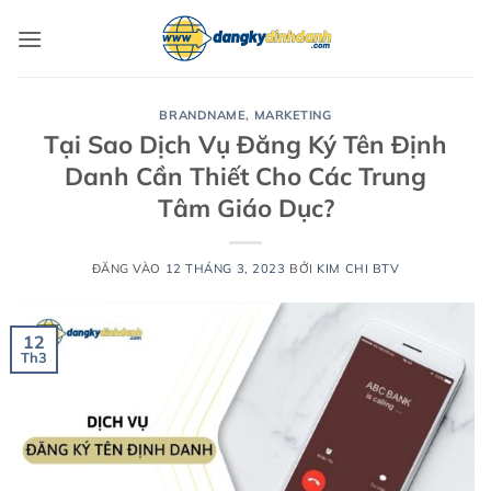
Bỏ
qua
nội
dung
BRANDNAME
,
MARKETING
Tại Sao Dịch Vụ Đăng Ký Tên Định
Danh Cần Thiết Cho Các Trung
Tâm Giáo Dục?
ĐĂNG VÀO
12 THÁNG 3, 2023
BỞI
KIM CHI BTV
12
Th3