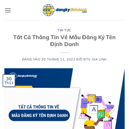
Bỏ
qua
nội
dung
TIN TỨC
Tất Cả Thông Tin Về Mẫu Đăng Ký Tên
Định Danh
ĐĂNG VÀO
30 THÁNG 11, 2023
BỞI
BTV GIA LINH
30
Th11