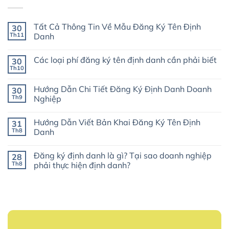
Tất Cả Thông Tin Về Mẫu Đăng Ký Tên Định
30
Th11
Danh
Không
có
Các loại phí đăng ký tên định danh cần phải biết
30
bình
luận
Th10
Không
ở
có
Tất
bình
Cả
Hướng Dẫn Chi Tiết Đăng Ký Định Danh Doanh
30
luận
Thông
ở
Th9
Nghiệp
Tin
Các
Về
Không
loại
Mẫu
có
phí
Đăng
Hướng Dẫn Viết Bản Khai Đăng Ký Tên Định
31
bình
đăng
Ký
luận
ký
Th8
Danh
Tên
ở
tên
Định
Hướng
Không
định
Danh
Dẫn
có
danh
Đăng ký định danh là gì? Tại sao doanh nghiệp
28
Chi
bình
cần
Tiết
luận
phải
Th8
phải thực hiện định danh?
Đăng
ở
biết
Ký
Hướng
Không
Định
Dẫn
có
Danh
Viết
bình
Doanh
Bản
luận
Nghiệp
Khai
ở
Đăng
Đăng
Ký
ký
Tên
định
Định
danh