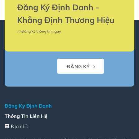
Danh
là
Đăng Ký Định Danh -
gì?
Tại
sao
Khẳng Định Thương Hiệu
doanh
nghiệp
phải
>>Đăng ký thông tin ngay
thực
hiện
định
danh?
ĐĂNG KÝ
Đăng Ký Định Danh
Thông Tin Liên Hệ
🏢 Địa chỉ: