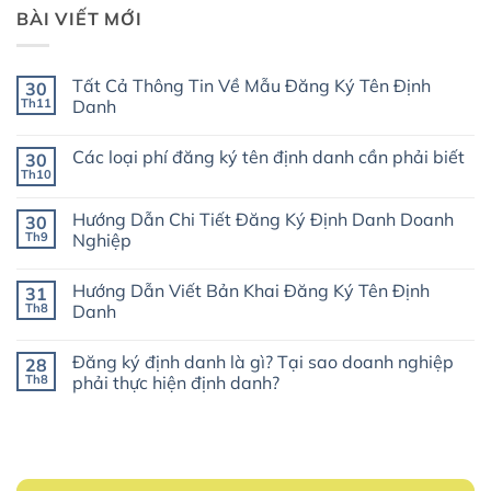
BÀI VIẾT MỚI
Tất Cả Thông Tin Về Mẫu Đăng Ký Tên Định
30
Th11
Danh
Không
có
Các loại phí đăng ký tên định danh cần phải biết
30
bình
luận
Th10
Không
ở
có
Tất
bình
Cả
Hướng Dẫn Chi Tiết Đăng Ký Định Danh Doanh
30
luận
Thông
ở
Th9
Nghiệp
Tin
Các
Về
Không
loại
Mẫu
có
phí
Đăng
Hướng Dẫn Viết Bản Khai Đăng Ký Tên Định
31
bình
đăng
Ký
luận
ký
Th8
Danh
Tên
ở
tên
Định
Hướng
Không
định
Danh
Dẫn
có
danh
Đăng ký định danh là gì? Tại sao doanh nghiệp
28
Chi
bình
cần
Tiết
luận
phải
Th8
phải thực hiện định danh?
Đăng
ở
biết
Ký
Hướng
Không
Định
Dẫn
có
Danh
Viết
bình
Doanh
Bản
luận
Nghiệp
Khai
ở
Đăng
Đăng
Ký
ký