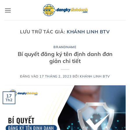
Bỏ
qua
nội
dung
LƯU TRỮ TÁC GIẢ:
KHÁNH LINH BTV
BRANDNAME
Bí quyết đăng ký tên định danh đơn
giản chi tiết
ĐĂNG VÀO
17 THÁNG 2, 2023
BỞI
KHÁNH LINH BTV
17
Th2