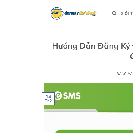
Bỏ
qua
GIỚI 
nội
dung
Hướng Dẫn Đăng Ký 
ĐĂNG V
14
Th2