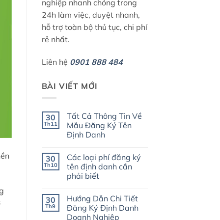
nghiệp nhanh chóng trong
24h làm việc, duyệt nhanh,
hỗ trợ toàn bộ thủ tục, chi phí
rẻ nhất.
Liên hệ
0901 888 484
BÀI VIẾT MỚI
Tất Cả Thông Tin Về
30
Th11
Mẫu Đăng Ký Tên
Định Danh
Không
có
nền
Các loại phí đăng ký
30
bình
luận
Th10
tên định danh cần
ở
phải biết
Tất
Cả
Không
ng
Thông
có
Tin
Hướng Dẫn Chi Tiết
30
bình
ở
Về
luận
Th9
Đăng Ký Định Danh
Mẫu
ở
Đăng
Doanh Nghiệp
Các