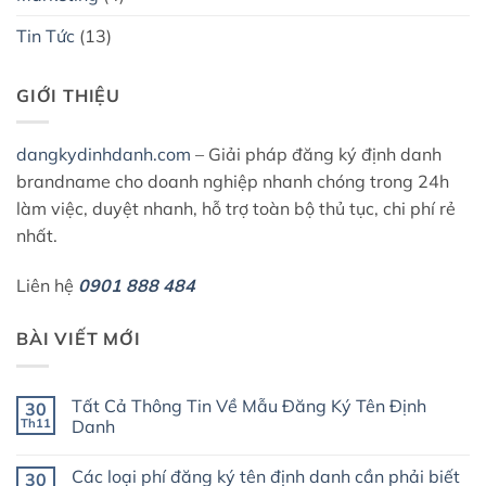
Tin Tức
(13)
GIỚI THIỆU
dangkydinhdanh.com
– Giải pháp đăng ký định danh
brandname cho doanh nghiệp nhanh chóng trong 24h
làm việc, duyệt nhanh, hỗ trợ toàn bộ thủ tục, chi phí rẻ
nhất.
Liên hệ
0901 888 484
BÀI VIẾT MỚI
Tất Cả Thông Tin Về Mẫu Đăng Ký Tên Định
30
Th11
Danh
Không
có
Các loại phí đăng ký tên định danh cần phải biết
30
bình