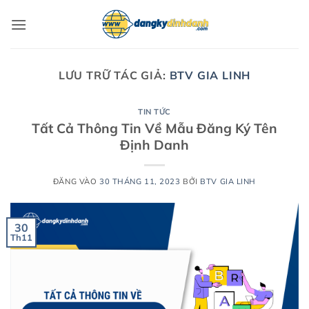
Bỏ
qua
nội
dung
LƯU TRỮ TÁC GIẢ:
BTV GIA LINH
TIN TỨC
Tất Cả Thông Tin Về Mẫu Đăng Ký Tên
Định Danh
ĐĂNG VÀO
30 THÁNG 11, 2023
BỞI
BTV GIA LINH
30
Th11