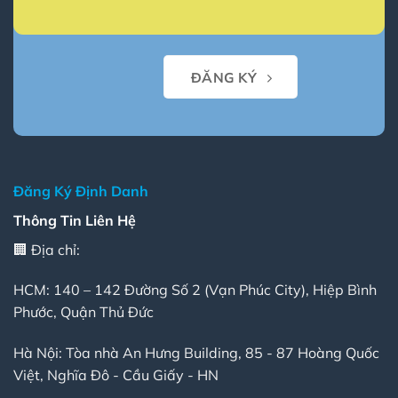
định
danh?
ĐĂNG KÝ
Đăng Ký Định Danh
Thông Tin Liên Hệ
🏢 Địa chỉ:
HCM: 140 – 142 Đường Số 2 (Vạn Phúc City), Hiệp Bình
Phước, Quận Thủ Đức
Hà Nội: Tòa nhà An Hưng Building, 85 - 87 Hoàng Quốc
Việt, Nghĩa Đô - Cầu Giấy - HN