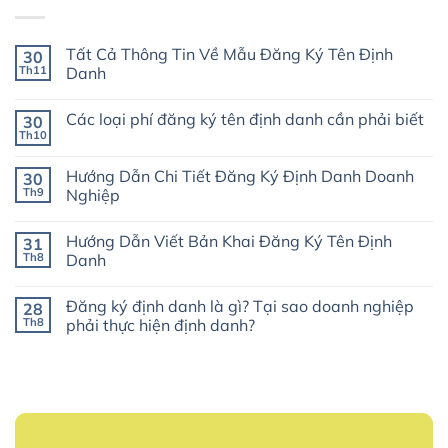
Tất Cả Thông Tin Về Mẫu Đăng Ký Tên Định
30
Th11
Danh
Không
có
Các loại phí đăng ký tên định danh cần phải biết
30
bình
luận
Th10
Không
ở
có
Tất
bình
Cả
Hướng Dẫn Chi Tiết Đăng Ký Định Danh Doanh
30
luận
Thông
ở
Th9
Nghiệp
Tin
Các
Về
Không
loại
Mẫu
có
phí
Đăng
Hướng Dẫn Viết Bản Khai Đăng Ký Tên Định
31
bình
đăng
Ký
luận
ký
Th8
Danh
Tên
ở
tên
Định
Hướng
Không
định
Danh
Dẫn
có
danh
Đăng ký định danh là gì? Tại sao doanh nghiệp
28
Chi
bình
cần
Tiết
luận
phải
Th8
phải thực hiện định danh?
Đăng
ở
biết
Ký
Hướng
Không
Định
Dẫn
có
Danh
Viết
bình
Doanh
Bản
luận
Nghiệp
Khai
ở
Đăng
Đăng
Ký
ký
Tên
định