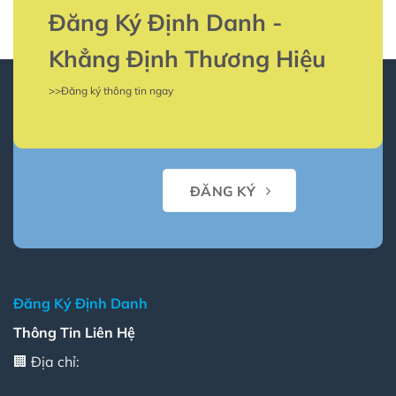
Định
danh
Danh
là
Đăng Ký Định Danh -
gì?
Tại
sao
Khẳng Định Thương Hiệu
doanh
nghiệp
phải
>>Đăng ký thông tin ngay
thực
hiện
định
danh?
ĐĂNG KÝ
Đăng Ký Định Danh
Thông Tin Liên Hệ
🏢 Địa chỉ: