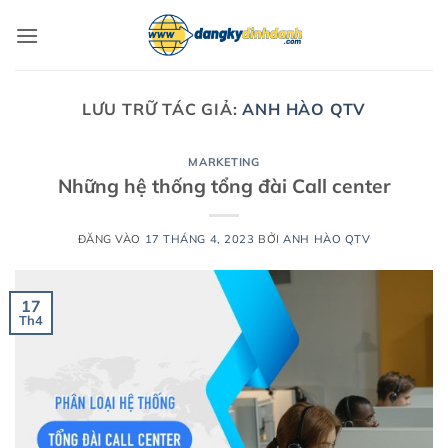
Bỏ
qua
nội
dung
LƯU TRỮ TÁC GIẢ:
ANH HÀO QTV
MARKETING
Những hệ thống tổng đài Call center
ĐĂNG VÀO
17 THÁNG 4, 2023
BỞI
ANH HÀO QTV
17
Th4