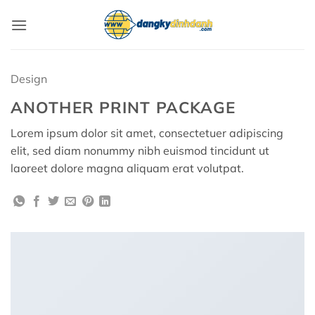
Bỏ
qua
nội
dung
Design
ANOTHER PRINT PACKAGE
Lorem ipsum dolor sit amet, consectetuer adipiscing
elit, sed diam nonummy nibh euismod tincidunt ut
laoreet dolore magna aliquam erat volutpat.